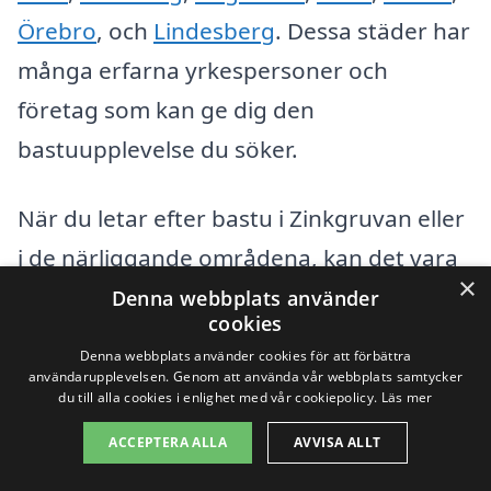
Örebro
, och
Lindesberg
. Dessa städer har
många erfarna yrkespersoner och
företag som kan ge dig den
bastuupplevelse du söker.
När du letar efter bastu i Zinkgruvan eller
i de närliggande områdena, kan det vara
×
bra att tänka på följande punkter:
Denna webbplats använder
cookies
Denna webbplats använder cookies för att förbättra
Kundrecensioner:
Se vad tidigare
användarupplevelsen. Genom att använda vår webbplats samtycker
du till alla cookies i enlighet med vår cookiepolicy.
Läs mer
kunder har att säga om tjänsterna.
Bra recensioner är en indikator på ett
ACCEPTERA ALLA
AVVISA ALLT
pålitligt företag.