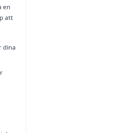
a en
p att
r dina
r