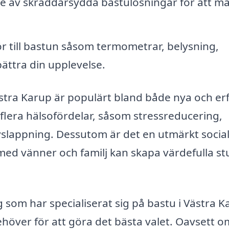
 av skräddarsydda bastulösningar för att m
hör till bastun såsom termometrar, belysning,
bättra din upplevelse.
Västra Karup är populärt bland både nya och er
flera hälsofördelar, såsom stressreducering,
vslappning. Dessutom är det en utmärkt socia
s med vänner och familj kan skapa värdefulla s
g som har specialiserat sig på bastu i Västra K
höver för att göra det bästa valet. Oavsett 