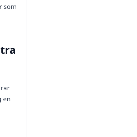
ur som
stra
erar
g en