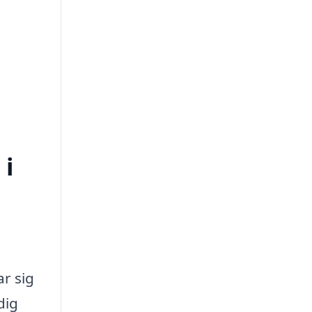
 i
r sig
dig