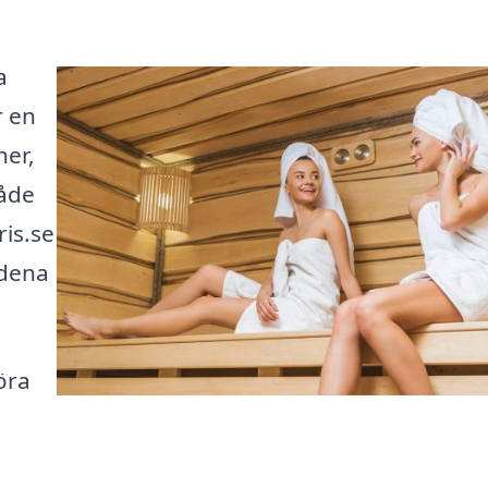
a
r en
ner,
både
is.se
ndena
öra
t