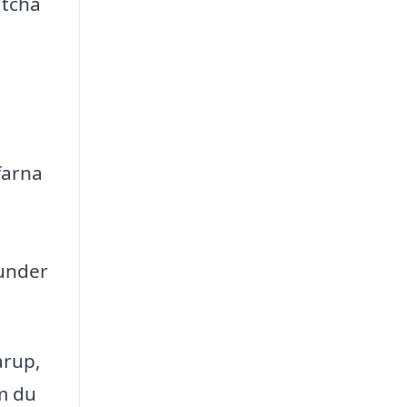
atcha
farna
l
tunder
arup,
om du