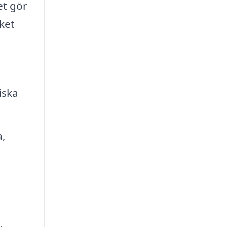
et gör
lket
iska
a,