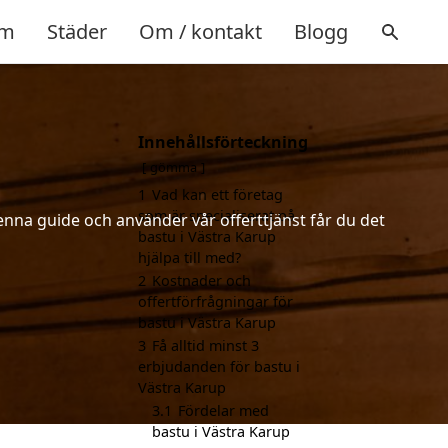
m
Städer
Om / kontakt
Blogg
Innehållsförteckning
gömma
1
Vad kan ett företag
som är specialiserat på
enna guide och använder vår offerttjänst får du det
bastu i Västra Karup
hjälpa till med?
2
Kostnader och
offertförfrågningar för
bastu i Västra Karup
3
Få alltid minst 3
erbjudanden för bastu i
Västra Karup
3.1
Fördelar med
bastu i Västra Karup