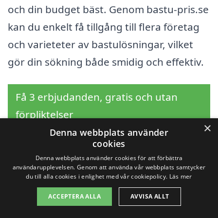
och din budget bäst. Genom bastu-pris.se
kan du enkelt få tillgång till flera företag
och varieteter av bastulösningar, vilket
gör din sökning både smidig och effektiv.
Få 3 erbjudanden, gratis och utan
förpliktelser
×
Denna webbplats använder
cookies
Denna webbplats använder cookies för att förbättra
Sök efter en
användarupplevelsen. Genom att använda vår webbplats samtycker
du till alla cookies i enlighet med vår cookiepolicy.
Läs mer
professionell för bastu i
ACCEPTERA ALLA
AVVISA ALLT
andra städer nära