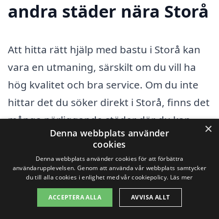
andra städer nära Storå
Att hitta rätt hjälp med bastu i Storå kan
vara en utmaning, särskilt om du vill ha
hög kvalitet och bra service. Om du inte
hittar det du söker direkt i Storå, finns det
många närliggande städer där du kan
×
Denna webbplats använder
hitta experter inom bastu. Här är några
cookies
städer att överväga:
Denna webbplats använder cookies för att förbättra
användarupplevelsen. Genom att använda vår webbplats samtycker
du till alla cookies i enlighet med vår cookiepolicy.
Läs mer
Lindesberg
ACCEPTERA ALLA
AVVISA ALLT
Frövi