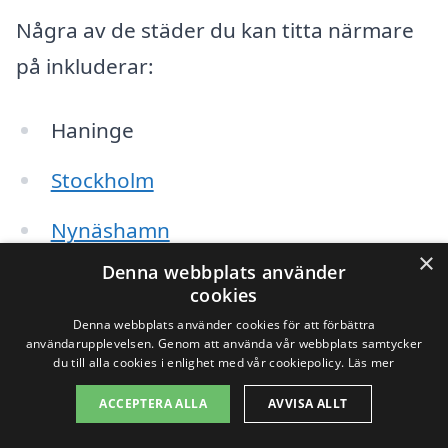
Några av de städer du kan titta närmare
på inkluderar:
Haninge
Stockholm
Nynäshamn
×
Denna webbplats använder
Tyresö
cookies
Mälarhöjden
Denna webbplats använder cookies för att förbättra
användarupplevelsen. Genom att använda vår webbplats samtycker
du till alla cookies i enlighet med vår cookiepolicy.
Läs mer
Jordbro
ACCEPTERA ALLA
AVVISA ALLT
Huddinge