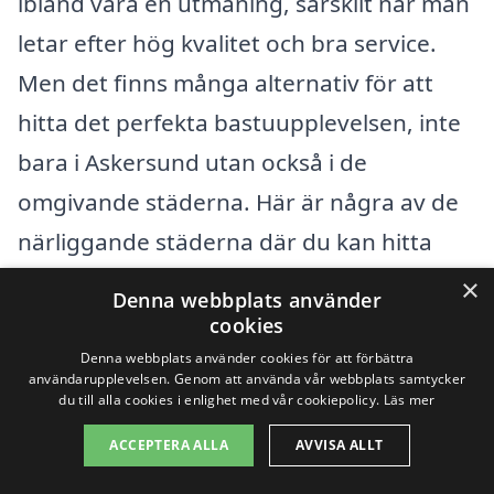
ibland vara en utmaning, särskilt när man
letar efter hög kvalitet och bra service.
Men det finns många alternativ för att
hitta det perfekta bastuupplevelsen, inte
bara i Askersund utan också i de
omgivande städerna. Här är några av de
närliggande städerna där du kan hitta
professionell hjälp för bastu:
×
Denna webbplats använder
cookies
Laxå
Denna webbplats använder cookies för att förbättra
användarupplevelsen. Genom att använda vår webbplats samtycker
du till alla cookies i enlighet med vår cookiepolicy.
Läs mer
Hallsberg
ACCEPTERA ALLA
AVVISA ALLT
Örebro