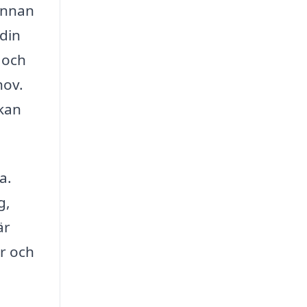
 innan
 din
 och
hov.
 kan
a.
g,
är
or och