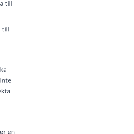
 till
till
a
ika
inte
ekta
ler en