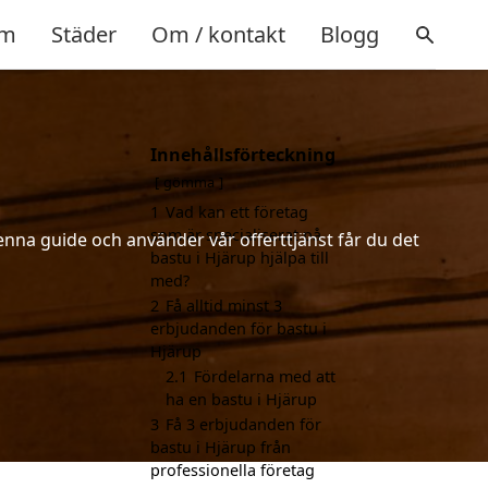
m
Städer
Om / kontakt
Blogg
Innehållsförteckning
gömma
1
Vad kan ett företag
som är specialiserat på
enna guide och använder vår offerttjänst får du det
bastu i Hjärup hjälpa till
med?
2
Få alltid minst 3
erbjudanden för bastu i
Hjärup
2.1
Fördelarna med att
ha en bastu i Hjärup
3
Få 3 erbjudanden för
bastu i Hjärup från
professionella företag