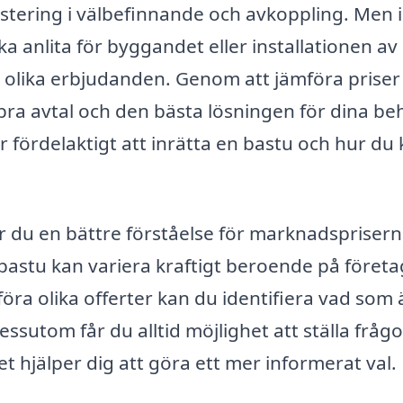
nvestering i välbefinnande och avkoppling. Men
a anlita för byggandet eller installationen av
tre olika erbjudanden. Genom att jämföra priser
t bra avtal och den bästa lösningen för dina be
är fördelaktigt att inrätta en bastu och hur du
r du en bättre förståelse för marknadsprisern
n bastu kan variera kraftigt beroende på företa
öra olika offerter kan du identifiera vad som 
essutom får du alltid möjlighet att ställa fråg
ket hjälper dig att göra ett mer informerat val.