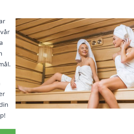
ar
 vår
a
n
mål.
n
er
 din
p!