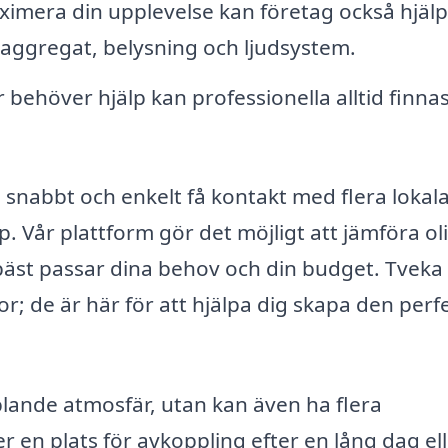
imera din upplevelse kan företag också hjälpa
tuaggregat, belysning och ljudsystem.
 behöver hjälp kan professionella alltid finnas 
snabbt och enkelt få kontakt med flera lokal
. Vår plattform gör det möjligt att jämföra ol
äst passar dina behov och din budget. Tveka 
gor; de är här för att hjälpa dig skapa den perf
plande atmosfär, utan kan även ha flera
er en plats för avkoppling efter en lång dag el