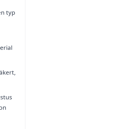
en typ
erial
äkert,
astus
ion