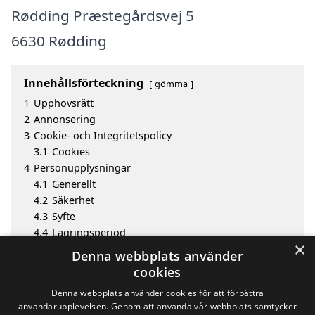
Rødding Præstegårdsvej 5
6630 Rødding
Innehållsförteckning
gömma
1
Upphovsrätt
2
Annonsering
3
Cookie- och Integritetspolicy
3.1
Cookies
4
Personupplysningar
4.1
Generellt
4.2
Säkerhet
4.3
Syfte
4.4
Lagringsperiod
×
4.5
Offentliggörande av information
Denna webbplats använder
4.6
Invändningar och klagomål
cookies
5
Utgivare
Denna webbplats använder cookies för att förbättra
användarupplevelsen. Genom att använda vår webbplats samtycker