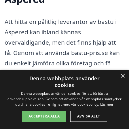
Att hitta en pålitlig leverantör av bastu i
Äspered kan ibland kännas
överväldigande, men det finns hjälp att
få. Genom att använda bastu-pris.se kan
du enkelt jämföra olika företag och få
skräddarsydda erbjudanden som passar
×
Denna webbplats använder
just dina behov. Tjänsten är enkel att
cookies
navigera och gör det möjligt för dig att få
Denna webbplats använder cookies för att förbättra
användarupplevelsen. Genom att använda vår webbplats samtycker
kontakt med professionella inom
du till alla cookies i enlighet med vår cookiepolicy.
Läs mer
bastuinstallation och -service i ditt
ACCEPTERA ALLA
AVVISA ALLT
närområde.