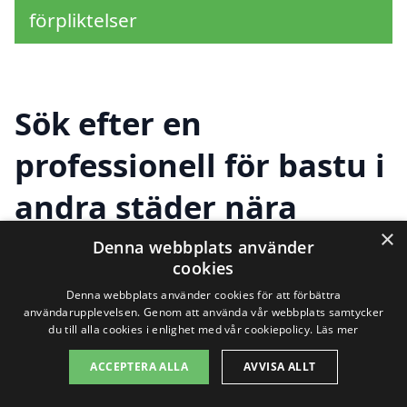
förpliktelser
Sök efter en
professionell för bastu i
andra städer nära
×
Villshärad
Denna webbplats använder
cookies
Denna webbplats använder cookies för att förbättra
användarupplevelsen. Genom att använda vår webbplats samtycker
Att hitta rätt bastu i Villshärad kan vara en
du till alla cookies i enlighet med vår cookiepolicy.
Läs mer
utmaning, men det finns många
ACCEPTERA ALLA
AVVISA ALLT
alternativ att utforska i närliggande