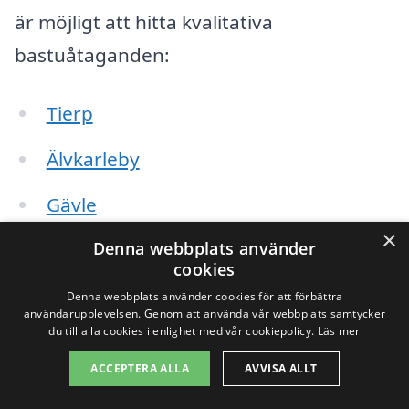
är möjligt att hitta kvalitativa
bastuåtaganden:
Tierp
Älvkarleby
Gävle
×
Sandviken
Denna webbplats använder
cookies
Hofors
Denna webbplats använder cookies för att förbättra
användarupplevelsen. Genom att använda vår webbplats samtycker
du till alla cookies i enlighet med vår cookiepolicy.
Läs mer
Bollnäs
ACCEPTERA ALLA
AVVISA ALLT
Ockelbo