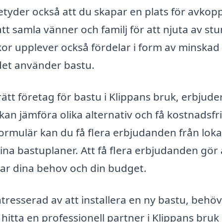
betyder också att du skapar en plats för avkop
tt samla vänner och familj för att njuta av st
or upplever också fördelar i form av minskad
det använder bastu.
 rätt företag för bastu i Klippans bruk, erbjude
kan jämföra olika alternativ och få kostnadsfr
 formulär kan du få flera erbjudanden från loka
ina bastuplaner. Att få flera erbjudanden gör 
sar dina behov och din budget.
resserad av att installera en ny bastu, behö
t hitta en professionell partner i Klippans bru