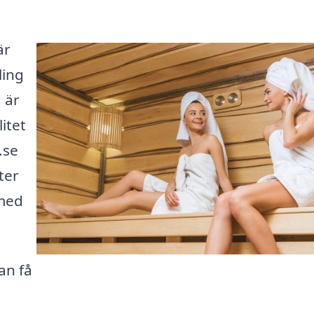
är
ling
 är
itet
.se
ter
 med
an få