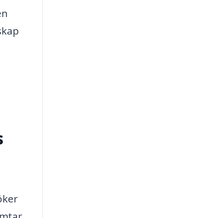
en
skap
s
öker
ämtar