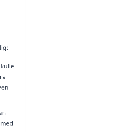
ig:
kulle
ra
ven
an
l med