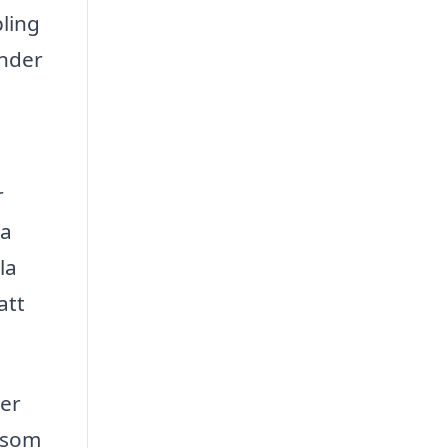
pling
under
r
ia
la
att
ver
k som