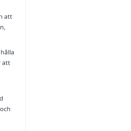
h att
n,
hålla
 att
gd
 och