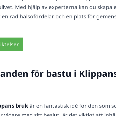
ulivet. Med hjälp av experterna kan du skapa 
 en rad hälsofördelar och en plats för gemen
iktelser
danden för bastu i Klippan
ippans bruk
är en fantastisk idé för den som s
vidare med sitt beslut, är det viktigt att inh