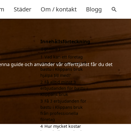
m
Städer
Om / kontakt
Blogg
Innehållsförteckning
gömma
1
Vad kan ett företag
som är specialiserat på
enna guide och använder vår offerttjänst får du det
bastu i Klippans bruk
hjälpa till med?
2
Få alltid minst 3
erbjudanden för bastu i
Klippans bruk
3
Få 3 erbjudanden för
bastu i Klippans bruk
från professionella
företag
4
Hur mycket kostar