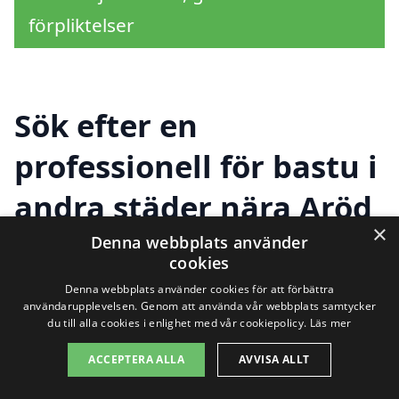
förpliktelser
Sök efter en
professionell för bastu i
andra städer nära Aröd
×
Denna webbplats använder
cookies
Att hitta en bastu i Aröd kan vara en
Denna webbplats använder cookies för att förbättra
utmaning, men det finns faktiskt flera
användarupplevelsen. Genom att använda vår webbplats samtycker
du till alla cookies i enlighet med vår cookiepolicy.
Läs mer
alternativ i närområdet som kan uppfylla
ACCEPTERA ALLA
AVVISA ALLT
dina behov. När du letar efter bastu, är