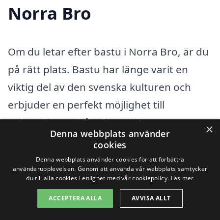
Norra Bro
Om du letar efter bastu i Norra Bro, är du
på rätt plats. Bastu har länge varit en
viktig del av den svenska kulturen och
erbjuder en perfekt möjlighet till
avkoppling och återhämtning. För att
×
Denna webbplats använder
hitta den bästa bastuupplevelsen kan det
cookies
vara värt att utforska även kringliggande
Denna webbplats använder cookies för att förbättra
användarupplevelsen. Genom att använda vår webbplats samtycker
städer som erbjuder professionella
du till alla cookies i enlighet med vår cookiepolicy.
Läs mer
företag inom bastu. Här är några städer
ACCEPTERA ALLA
AVVISA ALLT
nära Norra Bro som kan vara av intresse: