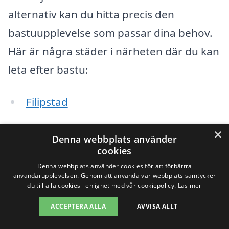
alternativ kan du hitta precis den
bastuupplevelse som passar dina behov.
Här är några städer i närheten där du kan
leta efter bastu:
Filipstad
Storfors
×
Denna webbplats använder
cookies
Kristinehamn
Denna webbplats använder cookies för att förbättra
användarupplevelsen. Genom att använda vår webbplats samtycker
Kopparberg
du till alla cookies i enlighet med vår cookiepolicy.
Läs mer
Grums
ACCEPTERA ALLA
AVVISA ALLT