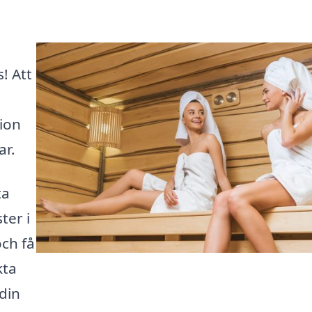
! Att
ion
ar.
ta
ter i
ch få
kta
 din