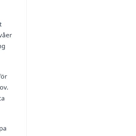
t
ivåer
ng
för
ov.
ta
lpa