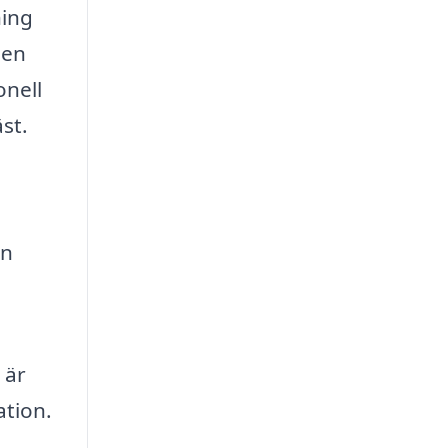
ning
 en
onell
st.
in
 är
ation.