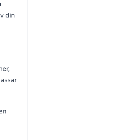
a
v din
mer,
passar
ven