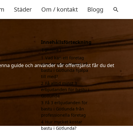
m
Städer
Om / kontakt
Blogg
Innehållsförteckning
gömma
1
Vad kan ett företag
som är specialiserat på
enna guide och använder vår offerttjänst får du det
bastu i Götlunda hjälpa
till med?
2
Få alltid minst 3
erbjudanden för bastu i
Götlunda
3
Få 3 erbjudanden för
bastu i Götlunda från
professionella företag
4
Hur mycket kostar
bastu i Götlunda?