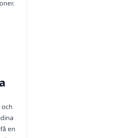
oner.
da
e och
 dina
 få en