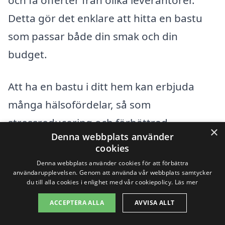
och få offerter från olika leverantörer.
Detta gör det enklare att hitta en bastu
som passar både din smak och din
budget.
Att ha en bastu i ditt hem kan erbjuda
många hälsofördelar, så som
stressreducering och förbättrad
×
Denna webbplats använder
cirkulation. Därför är det värt att
cookies
investera tid och resurser i att hitta rätt
Denna webbplats använder cookies för att förbättra
användarupplevelsen. Genom att använda vår webbplats samtycker
lösning för bastu i Karlskoga, så du kan
du till alla cookies i enlighet med vår cookiepolicy.
Läs mer
njuta av alla fördelar det har att erbjuda.
ACCEPTERA ALLA
AVVISA ALLT