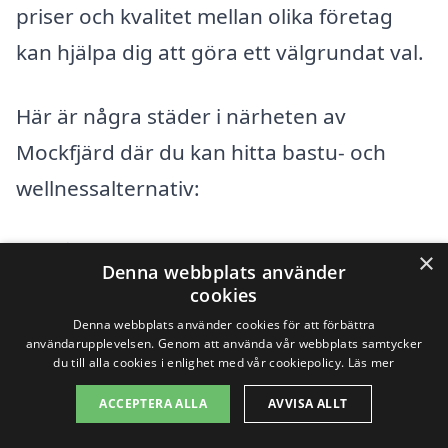
priser och kvalitet mellan olika företag
kan hjälpa dig att göra ett välgrundat val.
Här är några städer i närheten av
Mockfjärd där du kan hitta bastu- och
wellnessalternativ:
Långshyttan
×
Denna webbplats använder
cookies
Sollerön
Denna webbplats använder cookies för att förbättra
användarupplevelsen. Genom att använda vår webbplats samtycker
Mora
du till alla cookies i enlighet med vår cookiepolicy.
Läs mer
Rättvik
ACCEPTERA ALLA
AVVISA ALLT